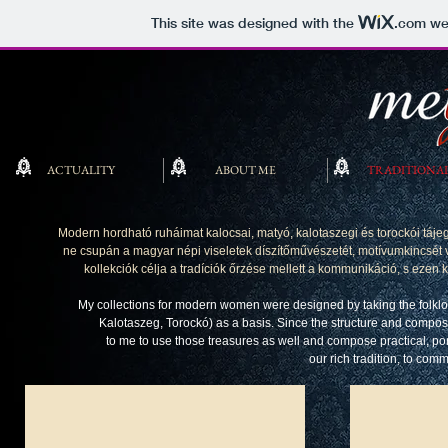
This site was designed with the
.com
web
ACTUALITY
ABOUT ME
TRADITIONA
Modern hordható ruháimat kalocsai, matyó, kalotaszegi és torockói táj
ne csupán a magyar népi viseletek díszítőművészetét, motívumkincsét ve
kollekciók célja a tradíciók őrzése mellett a kommunikáció, s eze
My collections for modern women were designed by taking the folklor
Kalotaszeg, Torockó) as a basis. Since the structure and composit
to me to use those treasures as well and compose practical, p
our rich tradition, to comm